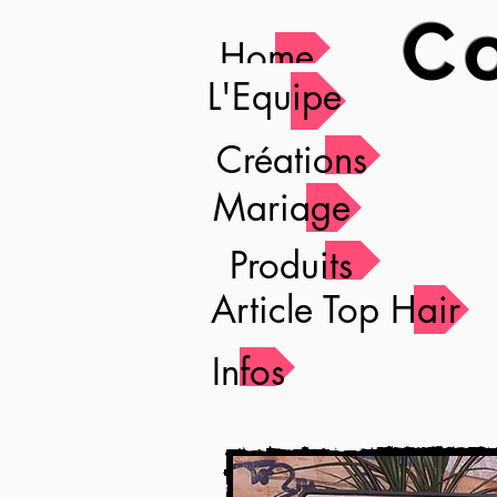
Co
Home
L'Equipe
Créations
Mariage
Produits
Article Top Hair
Infos