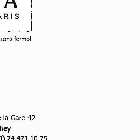
 sans formol
 la Gare 42
hey
0) 24 471 10 75